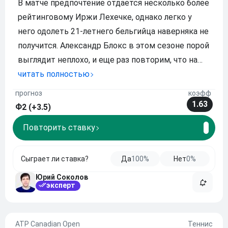
В матче предпочтение отдается несколько более
рейтинговому Иржи Лехечке, однако легко у
него одолеть 21-летнего бельгийца наверняка не
получится. Александр Блокс в этом сезоне порой
выглядит неплохо, и еще раз повторим, что на
своем прошлом турнире теннисист остановился
читать полностью
только в финале. В свою очередь Иржи Лехечка
прогноз
коэфф
не слишком стабилен, и считаем, чт
1.63
Ф2 (+3.5)
Повторить ставку
Сыграет ли ставка?
Да
100%
Нет
0%
Юрий Соколов
эксперт
ATP Canadian Open
Теннис