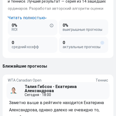
и теннисе. Лучший результат — серия из 14 зашедших
ординаров. Разработал авторский алгоритм оценки
«скрытых факторов», что помогает оставаться
в плюсе на дистанции. На Betonmobile с 2017 года.
0%
0%
ROI
выигрышные прогнозы
0
0
средний коэфф
актуальные прогнозы
ближайшие прогнозы
WTA Canadian Open
Теннис
Талия Гибсон - Екатерина
Александрова
Сегодня
•
18:00
Заметно выше в рейтинге находится Екатерина
Александрова, однако далеко не очевидно то,