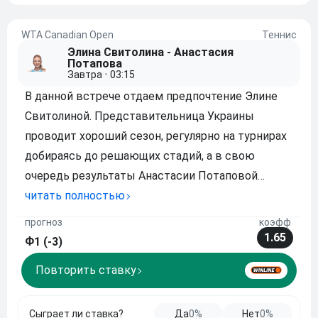
WTA Canadian Open
Теннис
Элина Свитолина - Анастасия
Потапова
Завтра
•
03:15
В данной встрече отдаем предпочтение Элине
Свитолиной. Представительница Украины
проводит хороший сезон, регулярно на турнирах
добираясь до решающих стадий, а в свою
очередь результаты Анастасии Потаповой
оставляют желать лучшего. Так из шести
читать полностью
предыдущих встреч теннисистка выиграла
прогноз
коэфф
всего две, и ей будет тяжело навязать борьбу
1.65
Ф1 (-3)
своей более именитой п
Повторить ставку
Сыграет ли ставка?
Да
0%
Нет
0%