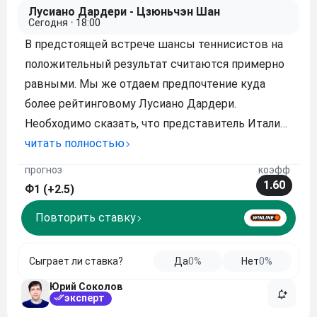
Лусиано Дардери - Цзюньчэн Шан
Сегодня
•
18:00
В предстоящей встрече шансы теннисистов на
положительный результат считаются примерно
равными. Мы же отдаем предпочтение куда
более рейтинговому Лусиано Дардери.
Необходимо сказать, что представитель Италии
в этом году порой показывает неплохую игру, а в
читать полностью
свою очередь Цзюньчэн Шан второй сезон
прогноз
коэфф
кряду на кортах появляется крайне редко, и
1.60
Ф1 (+2.5)
особых успехо
Повторить ставку
Сыграет ли ставка?
Да
0%
Нет
0%
Юрий Соколов
эксперт