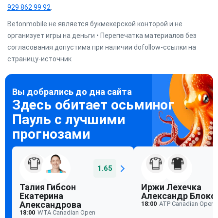
929 862 99 92
.
Betonmobile не является букмекерской конторой и не
организует игры на деньги • Перепечатка материалов без
согласования допустима при наличии dofollow-ссылки на
страницу-источник
1.65
Талия Гибсон
Иржи Лехечка
Екатерина
Александр Блокс
Александрова
18:00
ATP Canadian Open
18:00
WTA Canadian Open