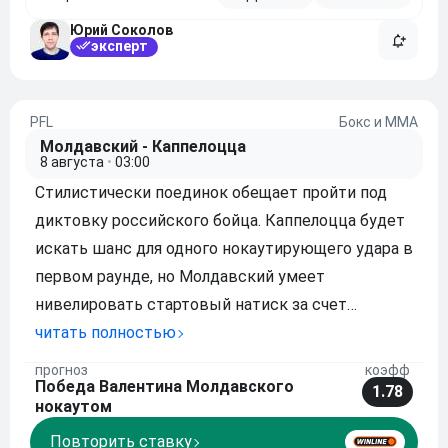
Юрий Соколов
эксперт
PFL
Бокс и ММА
Молдавский - Каппелоцца
8 августа
•
03:00
Стилистически поединок обещает пройти под
диктовку российского бойца. Каппелоцца будет
искать шанс для одного нокаутирующего удара в
первом раунде, но Молдавский умеет
нивелировать стартовый натиск за счет
грамотной работы в клинче и своевременных
читать полностью
переводов на землю. Измотав бразильца
прогноз
коэфф
Победа Валентина Молдавского
постоянным давлением и контролем в партере,
1.78
нокаутом
Валентин заставит оп
Повторить ставку