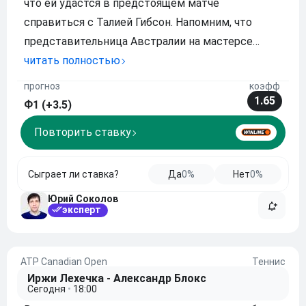
что ей удастся в предстоящем матче
справиться с Талией Гибсон. Напомним, что
представительница Австралии на мастерсе
уверенно преодолела две первые стадии,
читать полностью
побеждая в двух сетах, да и повторим, что
прогноз
коэфф
теннисистка в этом году уже обыгрывала
1.65
Ф1 (+3.5)
противницу из России. Рек
Повторить ставку
Сыграет ли ставка?
Да
0%
Нет
0%
Юрий Соколов
эксперт
ATP Canadian Open
Теннис
Иржи Лехечка - Александр Блокс
Сегодня
•
18:00