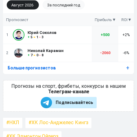
Август 2026
За последний год
Прогнозист
Прибыль
ROI
Юрий Соколов
1
+
500
+2%
+
5
=
1
-
3
Николай Караман
2
-2060
-6%
+
7
=
0
-
8
Больше прогнозистов
Прогнозы на спорт, фрибеты, конкурсы в нашем
Телеграм-канале
Подписывайтесь
НХЛ
ХК Лос-Анджелес Кингз
ХК Эдмонтон Ойлерз