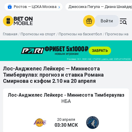
Ростов — ЦСКА Москва
Джессика Пегула — Диана Шнайде
Войти
Главная
/
Прогнозы на спорт
/
Прогнозы на баскетбол
/
Прогнозы на 
Лос-Анджелес Лейкерс — Миннесота
Тимбервулвз: прогноз и ставка Романа
Смирнова с кэфом 2.10 на 20 апреля
Лос-Анджелес Лейкерс - Миннесота Тимбервулвз
НБА
20 апреля
03:30 МСК