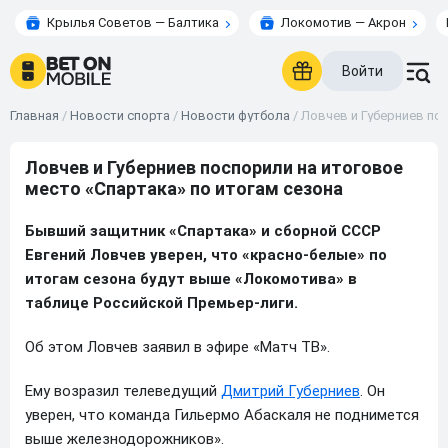
Крылья Советов — Балтика
Локомотив — Акрон
Войти
Главная
/
Новости спорта
/
Новости футбола
/
Ловчев и Губерниев пос
Ловчев и Губерниев поспорили на итоговое
место «Спартака» по итогам сезона
Бывший защитник «Спартака» и сборной СССР
Евгений Ловчев уверен, что «красно‑белые» по
итогам сезона будут выше «Локомотива» в
таблице Российской Премьер-лиги.
Об этом Ловчев заявил в эфире «Матч ТВ».
Ему возразил телеведущий
Дмитрий Губерниев
. Он
уверен, что команда Гильермо Абаскаля не поднимется
выше железнодорожников».