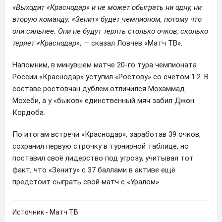
«Выходит «Краснодар» и не может обыграть ни одну, ни
вторую команду. «Зенит» будет чемпионом, потому что
они сильнее. Они не будут терять столько очков, сколько
теряет «Краснодар»
, — сказал Ловчев «Матч ТВ».
Напомним, в минувшем матче 20-го тура чемпионата
России «Краснодар» уступил «Ростову» со счётом 1:2. В
составе ростовчан дублем отличился Мохаммад
Мохеби, а у «быков» единственный мяч забил Джон
Кордоба.
По итогам встречи «Краснодар», заработав 39 очков,
сохранил первую строчку в турнирной таблице, но
поставил своё лидерство под угрозу, учитывая тот
факт, что «Зениту» с 37 баллами в активе ещё
предстоит сыграть свой матч с «Уралом».
Источник - Матч ТВ