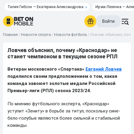
Талия Гибсон — Екатерина Александрова
Иржи Лехечка — Але
Войти
Главная
/
Новости спорта
/
Новости футбола
/
Ловчев объяснил, поче
Ловчев объяснил, почему «Краснодар» не
станет чемпионом в текущем сезоне РПЛ
Ветеран московского «Спартака»
Евгений Ловчев
поделился своим предположением о том, какая
команда завоюет золотые медали Российской
Премьер-лиги (РПЛ) сезона 2023/24.
По мнению футбольного эксперта, «Краснодар»
уступит «Зениту» в борьбе за титул, поскольку сине-
бело-голубые являются более сильной и стабильной
команды.