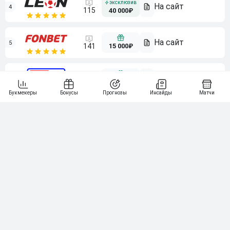
4
115
40 000₽
5
15 000₽
141
6
3 000₽
19
7
64
10 000₽
Смотреть всех