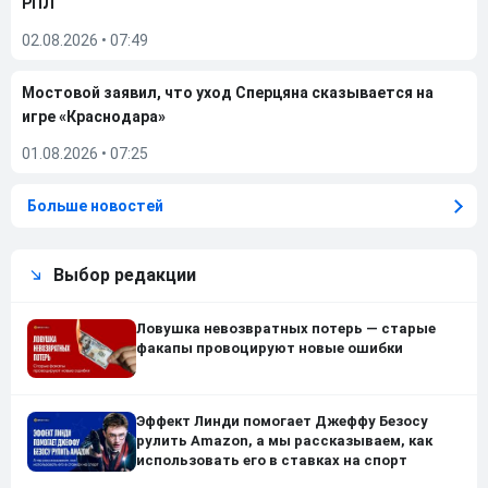
РПЛ
02.08.2026
•
07:49
Мостовой заявил, что уход Сперцяна сказывается на
игре «Краснодара»
01.08.2026
•
07:25
Больше новостей
Выбор редакции
Ловушка невозвратных потерь — старые
факапы провоцируют новые ошибки
Эффект Линди помогает Джеффу Безосу
рулить Amazon, а мы рассказываем, как
использовать его в ставках на спорт