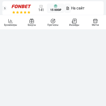
5
15 000₽
141
6
3 000₽
19
7
64
10 000₽
Смотреть всех