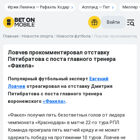
Иржи Лехечка — Рафаэль Ходар
Асплунд — Пат
Миллер 
Войти
Главная
/
Новости спорта
/
Новости футбола
/
Ловчев прокомментиров
Ловчев прокомментировал отставку
Пятибратова с поста главного тренера
«Факела»
Популярный футбольный эксперт
Евгений
Ловчев
отреагировал на отставку Дмитрия
Пятибратова с поста главного тренера
воронежского
«Факела»
.
«Факел» получил пять безответных голов от лидера
чемпионата «Краснодара» в матче 22-го тура РПЛ.
Команда проиграла пять матчей кряду и не может
одержать победу на протяжении 10 туров. Ловчев не