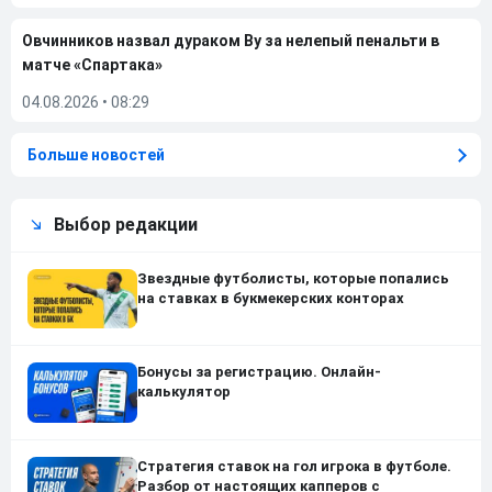
Овчинников назвал дураком Ву за нелепый пенальти в
матче «Спартака»
04.08.2026
•
08:29
Больше новостей
Выбор редакции
Звездные футболисты, которые попались
на ставках в букмекерских конторах
Бонусы за регистрацию. Онлайн-
калькулятор
Стратегия ставок на гол игрока в футболе.
Разбор от настоящих капперов с