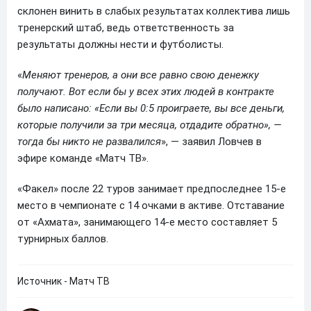
склонен винить в слабых результатах коллектива лишь
тренерский штаб, ведь ответственность за
результаты должны нести и футболисты.
«
Меняют тренеров, а они все равно свою денежку
получают. Вот если бы у всех этих людей в контракте
было написано: «Если вы 0:5 проиграете, вы все деньги,
которые получили за три месяца, отдадите обратно», —
тогда бы никто не развалился
», — заявил Ловчев в
эфире команде «Матч ТВ».
«Факел» после 22 туров занимает предпоследнее 15-е
место в чемпионате с 14 очками в активе. Отставание
от «Ахмата», занимающего 14-е место составляет 5
турнирных баллов.
Источник - Матч ТВ