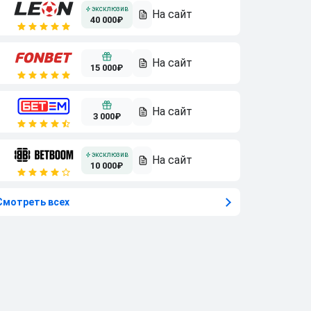
40 000₽
15 000₽
3 000₽
10 000₽
Смотреть всех