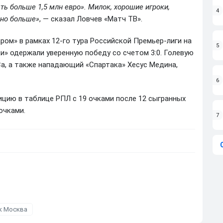
ать больше 1,5 млн евро». Милок, хорошие игроки,
4
ьно больше»
, — сказал Ловчев «Матч ТВ».
ром» в рамках 12-го тура Российской Премьер-лиги на
5
ки» одержали уверенную победу со счетом 3:0. Голевую
Са, а также нападающий «Спартака» Хесус Медина,
6
ицию в таблице РПЛ с 19 очками после 12 сыгранных
очками.
7
к Москва