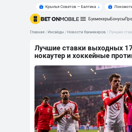
Крылья Советов — Балтика
Локомоти
Букмекеры
Бонусы
Про
Главная
/
Инсайды
/
Новости букмекеров
/
Лучшие став
Лучшие ставки выходных 17-
нокаутер и хоккейные прот