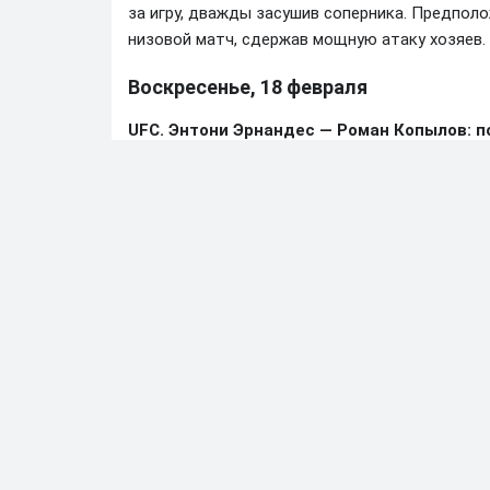
за игру, дважды засушив соперника. Предполо
низовой матч, сдержав мощную атаку хозяев.
Воскресенье, 18 февраля
UFC. Энтони Эрнандес — Роман Копылов: п
Вообще-то UFC 298 в калифорнийском Анахайм
полушарии даже ранние прелимы стартуют в но
выйдет в октагон после 6 утра по Москве.
Энтони Эрнандес потерпел два поражения в UF
Большую часть боев заканчивает сабмишеном.
30-летнего американца довольно низкие коэ