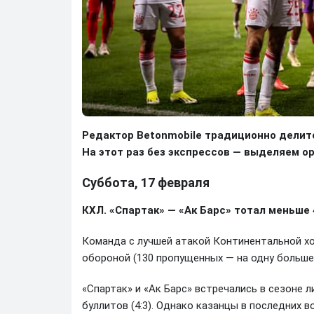
Редактор Betonmobile традиционно делит
На этот раз без экспрессов — выделяем ор
Суббота, 17 февраля
КХЛ. «Спартак» — «Ак Барс» тотал меньше 
Команда с лучшей атакой Континентальной хо
обороной (130 пропущенных — на одну больше,
«Спартак» и «Ак Барс» встречались в сезоне л
буллитов (4:3). Однако казанцы в последних 