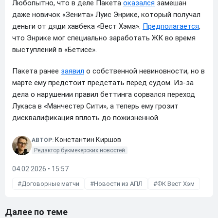
Любопытно, что в деле Пакета
оказался
замешан
даже новичок «Зенита» Луис Энрике, который получал
деньги от дяди хавбека «Вест Хэма».
Предполагается
,
что Энрике мог специально заработать ЖК во время
выступлений в «Бетисе».
Пакета ранее
заявил
о собственной невиновности, но в
марте ему предстоит предстать перед судом. Из-за
дела о нарушении правил беттинга сорвался переход
Лукаса в «Манчестер Сити», а теперь ему грозит
дисквалификация вплоть до пожизненной.
Константин Киршов
АВТОР:
Редактор букмекерских новостей
04.02.2026 • 15:57
Договорные матчи
Новости из АПЛ
ФК Вест Хэм
Далее по теме