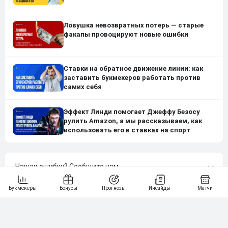
Ловушка невозвратных потерь — старые
факапы провоцируют новые ошибки
Ставки на обратное движение линии: как
заставить букмекеров работать против
самих себя
Эффект Линди помогает Джеффу Безосу
рулить Amazon, а мы рассказываем, как
использовать его в ставках на спорт
Нашли ошибку?
Сообщите нам
Подпишись на наши новости одним кликом: