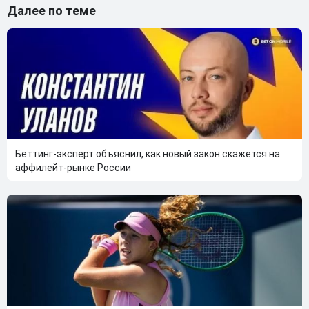
Далее по теме
Беттинг-эксперт объяснил, как новый закон скажется на
аффилейт-рынке России