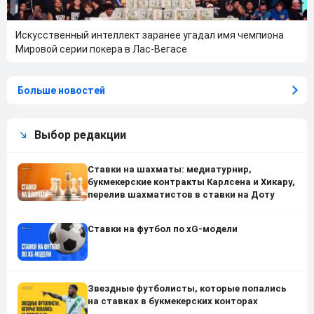
Искусственный интеллект заранее угадал имя чемпиона
Мировой серии покера в Лас-Вегасе
Больше новостей
Выбор редакции
Ставки на шахматы: медиатурнир,
букмекерские контракты Карлсена и Хикару,
перелив шахматистов в ставки на Доту
Ставки на футбол по xG-модели
Звездные футболисты, которые попались
на ставках в букмекерских конторах