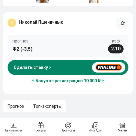
Николай Пшеничных
S
прогноз
кэф
2.10
Ф2 (-3,5)
Сделать ставку
Бонус за регистрацию 10 000 ₽
Прогноз
Топ-эксперты
В рамках 1/64 финала турнира WTA в Мадриде на
корте сойдутся представительница Новой