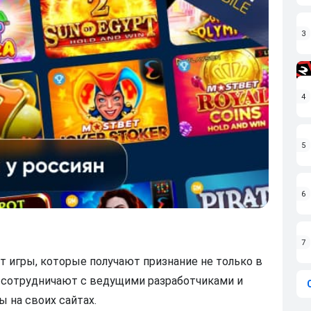
3
4
5
6
7
 игры, которые получают признание не только в
о сотрудничают с ведущими разработчиками и
 на своих сайтах.