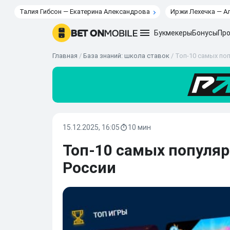
Талия Гибсон — Екатерина Александрова
Иржи Лехечка — А
Букмекеры
Бонусы
Про
Главная
/
База знаний: школа ставок
/
Топ-10 самых по
15.12.2025, 16:05
10 мин
Топ-10 самых популяр
России