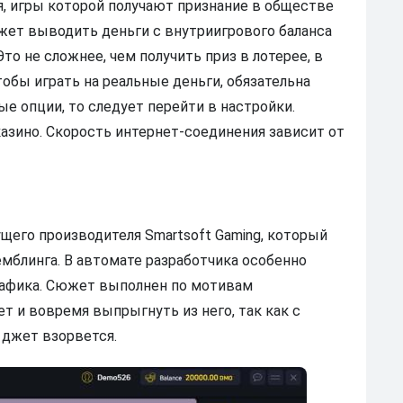
ия, игры которой получают признание в обществе
ожет выводить деньги с внутриигрового баланса
то не сложнее, чем получить приз в лотерее, в
обы играть на реальные деньги, обязательна
ые опции, то следует перейти в настройки.
азино. Скорость интернет-соединения зависит от
щего производителя Smartsoft Gaming, который
емблинга. В автомате разработчика особенно
рафика. Сюжет выполнен по мотивам
т и вовремя выпрыгнуть из него, так как с
 джет взорвется.