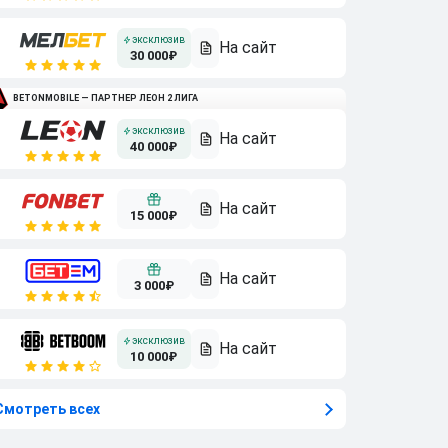
30 000₽
BETONMOBILE — ПАРТНЕР ЛЕОН 2 ЛИГА
40 000₽
15 000₽
3 000₽
10 000₽
Смотреть всех