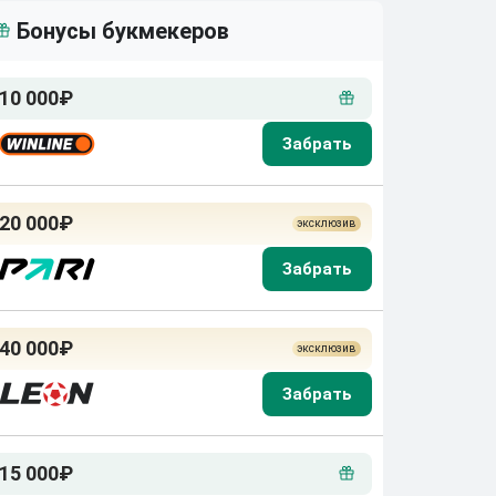
Бонусы букмекеров
10 000₽
20 000₽
40 000₽
15 000₽