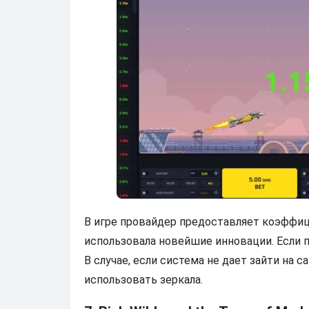
В игре провайдер предоставляет коэффиц
использовала новейшие инновации. Если п
В случае, если система не дает зайти на с
использовать зеркала.