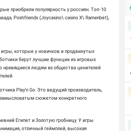
ые приобрели популярность у россиян. Tоп-10
вада, Poshfriends (Joycasino\ casino X\ Ramenbet),
игры, которые у новичков и продвинутых
аботчики берут лучшие функции из игровых
го нравящиеся людям из общества ценителей
телей.
ботчика Play’n Go. Это ведущий производитель,
 замысловатым сюжетом конкретного
евний Египет и Золотую гробницу. У игры
анимация, отличный геймплей, высокая