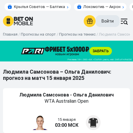
Крылья Советов — Балтика
Локомотив — Акрон
Войти
Главная
/
Прогнозы на спорт
/
Прогнозы на теннис
/
Людмила Самсонов
Людмила Самсонова – Ольга Данилович:
прогноз на матч 15 января 2025
Людмила Самсонова - Ольга Данилович
WTA Australian Open
15 января
03:00 МСК