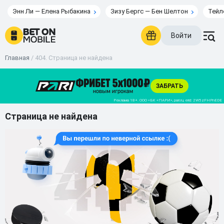
Энн Ли — Елена Рыбакина
Зизу Бергс — Бен Шелтон
Тейл
Войти
Главная
/
404. Страница не найдена
Страница не найдена