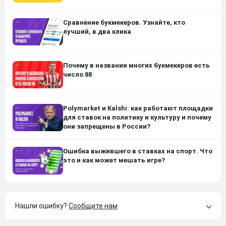
Сравнение букмекеров. Узнайте, кто
лучший, в два клика
Почему в названии многих букмекеров есть
число 88
Polymarket и Kalshi: как работают площадки
для ставок на политику и культуру и почему
они запрещены в России?
Ошибка выжившего в ставках на спорт. Что
это и как может мешать игре?
Нашли ошибку?
Сообщите нам