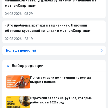
Овчинников назвал дураком Ву за нелепый пенальти в
матче «Спартака»
04.08.2026
•
08:29
«Это проблема вратаря и защитника». Лапочкин
объяснил курьезный пенальти в матче «Спартака»
02.08.2026
•
23:19
Больше новостей
Выбор редакции
Почему ставки по интуиции не всегда
выдают попана
Стратегии ставок на футбол, которые
работают в 2026 году