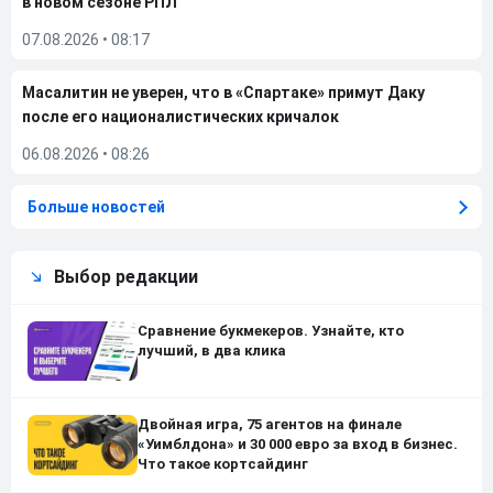
в новом сезоне РПЛ
07.08.2026
•
08:17
Масалитин не уверен, что в «Спартаке» примут Даку
после его националистических кричалок
06.08.2026
•
08:26
Больше новостей
Выбор редакции
Сравнение букмекеров. Узнайте, кто
лучший, в два клика
Двойная игра, 75 агентов на финале
«Уимблдона» и 30 000 евро за вход в бизнес.
Что такое кортсайдинг