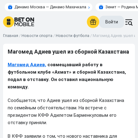
Динамо Москва — Динамо Махачкала
Зенит — Родина 
Войти
Главная
/
Новости спорта
/
Новости футбола
/
Магомед Адиев ушел из
Магомед Адиев ушел из сборной Казахстана
Магомед Адиев,
совмещавший работу в
футбольном клубе «Ахмат» и сборной Казахстана,
подал в отставку. Он оставил национальную
команду.
Сообщается, что Адиев ушел из сборной Казахстана
по семейным обстоятельствам. На встрече с
президентом КФФ Адилетом Барменкуловым его
отставку приняли.
В КФФ заявили о том, что нового наставника для