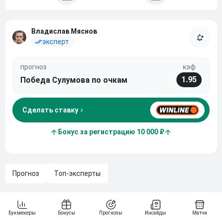
Владислав Мяснов
эксперт
прогноз
кэф
1.95
Победа Сулумова по очкам
Сделать ставку
Бонус за регистрацию 10 000 ₽
Прогноз
Топ-эксперты
В одном из поединков основного карда АСА 193 в
легком весе клетку разделят Магомед Сулумов и