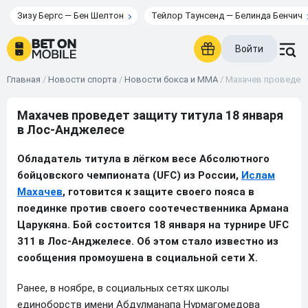
Зизу Бергс — Бен Шелтон
Тейлор Таунсенд — Белинда Бенчич
Войти
Главная
/
Новости спорта
/
Новости бокса и ММА
/
Махачев проведет 
Махачев проведет защиту титула 18 января
в Лос-Анджелесе
Обладатель титула в лёгком весе Абсолютного
бойцовского чемпионата (UFC) из России,
Ислам
Махачев
, готовится к защите своего пояса в
поединке против своего соотечественника Армана
Царукяна. Бой состоится 18 января на турнире UFC
311 в Лос-Анджелесе. Об этом стало известно из
сообщения промоушена в социальной сети X.
Ранее, в ноябре, в социальных сетях школы
единоборств имени Абдулманапа Нурмагомедова