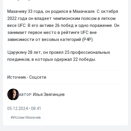
Махачеву 33 года, он родился в Махачкале. С октября
2022 года он владеет чемпионским поясом в легком
весе UFC. В его активе 26 побед и одно поражение. Он
занимает первое место в рейтинге UFC вне
зависимости от весовых категорий (Р4Р).
Царукяну 28 лет, он провёл 25 профессиональных
поединков, в которых одержал 22 победы.
Источник - Соцсети
Илья Звягинцев
АВТОР:
05.12.2024 • 08:41
Ислам Махачев