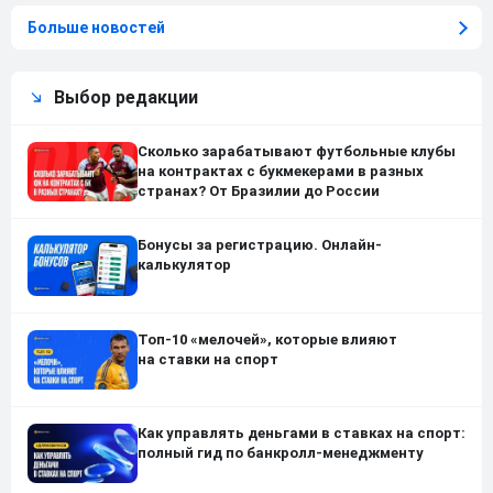
Больше новостей
Выбор редакции
Сколько зарабатывают футбольные клубы
на контрактах с букмекерами в разных
странах? От Бразилии до России
Бонусы за регистрацию. Онлайн-
калькулятор
Топ-10 «мелочей», которые влияют
на ставки на спорт
Как управлять деньгами в ставках на спорт:
полный гид по банкролл-менеджменту