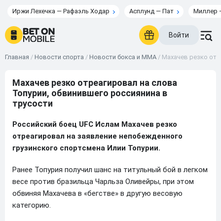
Иржи Лехечка — Рафаэль Ходар
Асплунд — Пат
Миллер 
Войти
Главная
/
Новости спорта
/
Новости бокса и ММА
/
Махачев резко отр
Махачев резко отреагировал на слова
Топурии, обвинившего россиянина в
трусости
Российский боец UFC Ислам Махачев резко
отреагировал на заявление непобежденного
грузинского спортсмена Илии Топурии.
Ранее Топурия получил шанс на титульный бой в легком
весе против бразильца Чарльза Оливейры, при этом
обвиняя Махачева в «бегстве» в другую весовую
категорию.