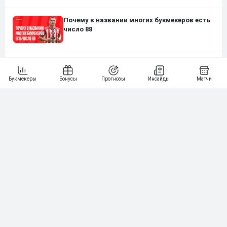
Почему в названии многих букмекеров есть
число 88
👶 Как родители ставили в букмекерских
конторах на футбольные успехи своих
детей и срывали куш
Как стабильно обыгрывать букмекера:
стратегии для профи
Рефери НБА ставил на матчи, которые
судил. Теперь Netflix снимает про него
документалку. История Тима Донахи. Часть
1
Сравнение букмекеров. Узнайте, кто
лучший, в два клика