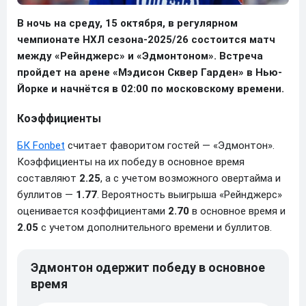
В ночь на среду, 15 октября, в регулярном
чемпионате НХЛ сезона-2025/26 состоится матч
между «Рейнджерс» и «Эдмонтоном». Встреча
пройдет на арене «Мэдисон Сквер Гарден» в Нью-
Йорке и начнётся в 02:00 по московскому времени.
Коэффициенты
БК Fonbet
считает фаворитом гостей — «Эдмонтон».
Коэффициенты на их победу в основное время
составляют
2.25
, а с учетом возможного овертайма и
буллитов —
1.77
. Вероятность выигрыша «Рейнджерс»
оценивается коэффициентами
2.70
в основное время и
2.05
с учетом дополнительного времени и буллитов.
Эдмонтон одержит победу в основное
время