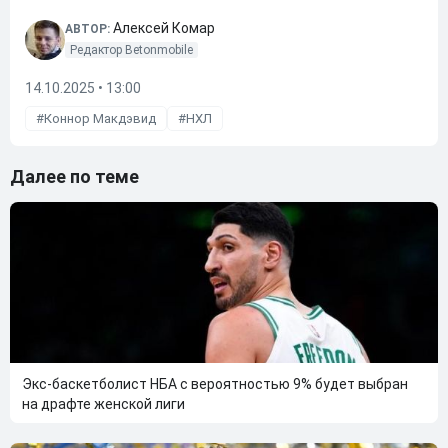
Алексей Комар
АВТОР:
Редактор Betonmobile
14.10.2025 • 13:00
Коннор Макдэвид
НХЛ
Далее по теме
Экс-баскетболист НБА с вероятностью 9% будет выбран
на драфте женской лиги