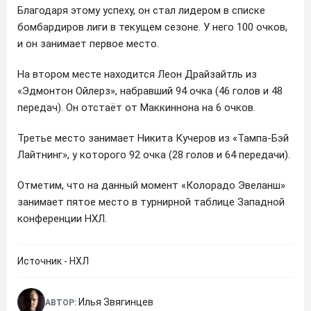
Благодаря этому успеху, он стал лидером в списке
бомбардиров лиги в текущем сезоне. У него 100 очков,
и он занимает первое место.
На втором месте находится Леон Драйзайтль из
«Эдмонтон Ойлерз», набравший 94 очка (46 голов и 48
передач). Он отстаёт от Маккиннона на 6 очков.
Третье место занимает Никита Кучеров из «Тампа-Бэй
Лайтнинг», у которого 92 очка (28 голов и 64 передачи).
Отметим, что на данный момент «Колорадо Эвеланш»
занимает пятое место в турнирной таблице Западной
конференции НХЛ.
Источник - НХЛ
Илья Звягинцев
АВТОР: