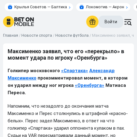
Крылья Советов — Балтика
Локомотив — Акрон
Войти
Главная
/
Новости спорта
/
Новости футбола
/
Максименко заявил, что
Максименко заявил, что его «перекрыло» в
момент удара по игроку «Оренбурга»
Голкипер московского
«Спартака»
Александр
Максименко
прокомментировал момент, в котором
он ударил между ног игрока
«Оренбурга»
Матиаса
Переса.
Напомним, что незадолго до окончания матча
Максименко и Перес столкнулись в штрафной «красно-
белых». Перес задел Максименко, в ответ на что
голкипер «Спартака» ударил оппонента кулаком в пах.
Судьи на VAR пересматривали данный момент, но