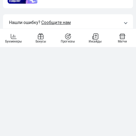
Нашли ошибку?
Сообщите нам
Подпишись на наши новости одним кликом:
Рейтинг букмекеров
ГЕНЕРАЛЬНЫЙ ПАРТНЕР РПЛ
1
10 000₽
78
BETONMOBILE — ПАРТНЕР PARI 1 ЛИГА
2
71
20 000₽