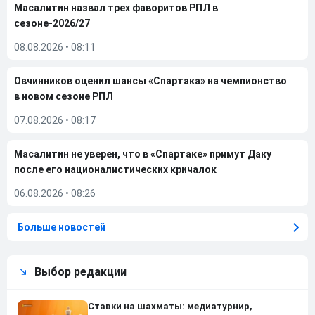
Масалитин назвал трех фаворитов РПЛ в
сезоне-2026/27
08.08.2026
•
08:11
Овчинников оценил шансы «Спартака» на чемпионство
в новом сезоне РПЛ
07.08.2026
•
08:17
Масалитин не уверен, что в «Спартаке» примут Даку
после его националистических кричалок
06.08.2026
•
08:26
Больше новостей
Выбор редакции
Ставки на шахматы: медиатурнир,