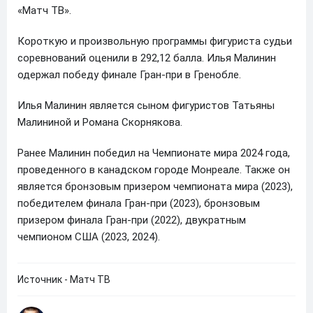
«Матч ТВ».
Короткую и произвольную программы фигуриста судьи
соревнований оценили в 292,12 балла. Илья Малинин
одержал победу финале Гран‑при в Гренобле.
Илья Малинин является сыном фигуристов Татьяны
Малининой и Романа Скорнякова.
Ранее Малинин победил на Чемпионате мира 2024 года,
проведенного в канадском городе Монреале. Также он
является бронзовым призером чемпионата мира (2023),
победителем финала Гран-при (2023), бронзовым
призером финала Гран-при (2022), двукратным
чемпионом США (2023, 2024).
Источник - Матч ТВ