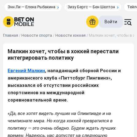
Энн Ли — Елена Рыбакина
Зизу Бергс — Бен Шелтон
Тейл
Войти
Главная
/
Новости спорта
/
Новости хоккея
/
Малкин хочет, чтобы в х
Малкин хочет, чтобы в хоккей перестали
интегрировать политику
Евгений Малкин
, нападающий сборной России и
американского клуба «Питтсбург Пингвинз»,
высказался об отсутствии российских
спортсменов на международной
соревновательной арене.
«Да, все хотят видеть лучших на Олимпиаде и на
чемпионате мира. Но когда хоккей превратился в
политику — это очень обидно. Будем ждать лучших
времен. Надеюсь, нас допустят на следующую