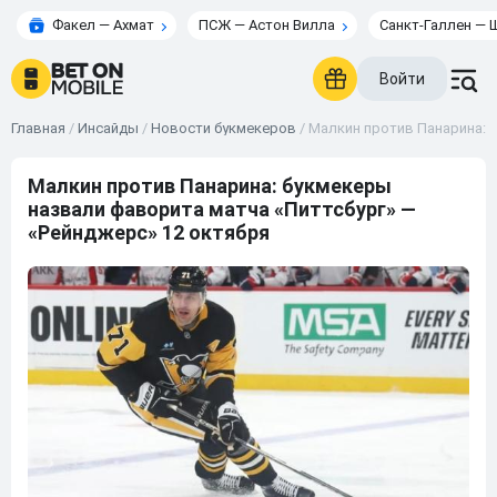
Факел — Ахмат
ПСЖ — Астон Вилла
Санкт-Галлен — 
Войти
Главная
/
Инсайды
/
Новости букмекеров
/
Малкин против Панарина: 
Малкин против Панарина: букмекеры
назвали фаворита матча «Питтсбург» —
«Рейнджерс» 12 октября