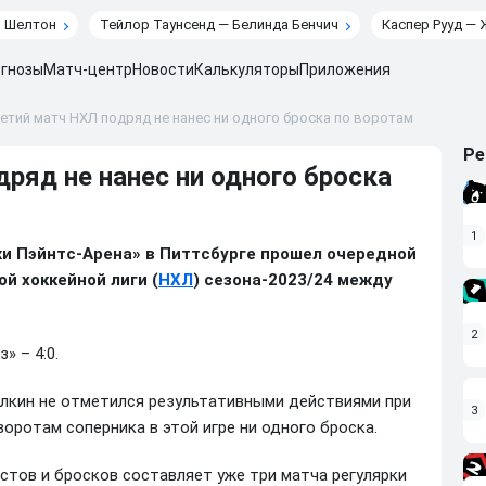
н Шелтон
Тейлор Таунсенд — Белинда Бенчич
Каспер Рууд — 
гнозы
Матч-центр
Новости
Калькуляторы
Приложения
етий матч НХЛ подряд не нанес ни одного броска по воротам
Ре
ряд не нанес ни одного броска
1
жи Пэйнтс-Арена» в Питтсбурге прошел очередной
й хоккейной лиги (
НХЛ
) сезона-2023/24 между
2
» – 4:0.
алкин не отметился результативными действиями при
3
воротам соперника в этой игре ни одного броска.
истов и бросков составляет уже три матча регулярки