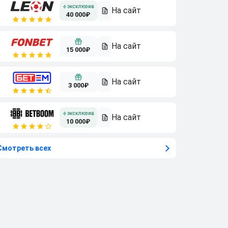
40 000₽
15 000₽
3 000₽
10 000₽
Смотреть всех