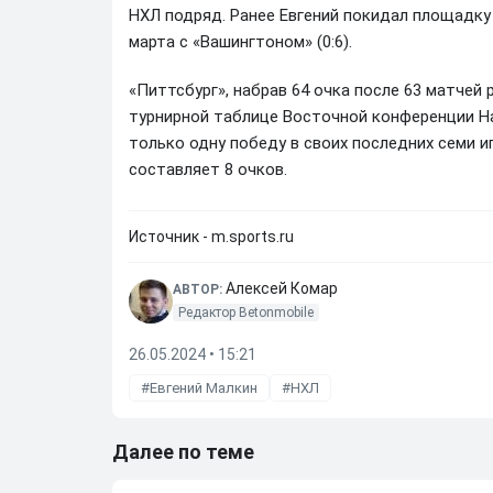
НХЛ подряд. Ранее Евгений покидал площадку 
марта с «Вашингтоном» (0:6).
«Питтсбург», набрав 64 очка после 63 матчей 
турнирной таблице Восточной конференции На
только одну победу в своих последних семи 
составляет 8 очков.
Источник - m.sports.ru
Алексей Комар
АВТОР:
Редактор Betonmobile
26.05.2024 • 15:21
Евгений Малкин
НХЛ
Далее по теме