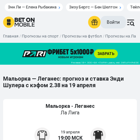
Энн Ли — Елена Рыбакина
Зизу Бергс — Бен Шелтон
Тейл
Войти
Главная
/
Прогнозы на спорт
/
Прогнозы на футбол
/
Прогнозы на Ла Л
Мальорка — Леганес: прогноз и ставка Энди
Шулера с кэфом 2.38 на 19 апреля
Мальорка - Леганес
Ла Лига
19 апреля
19:00 МСК