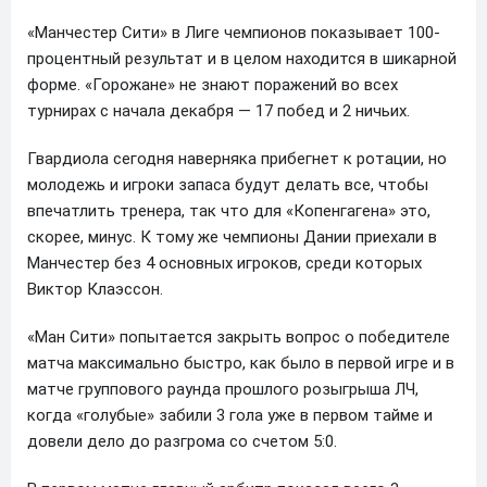
«Манчестер Сити» в Лиге чемпионов показывает 100-
процентный результат и в целом находится в шикарной
форме. «Горожане» не знают поражений во всех
турнирах с начала декабря — 17 побед и 2 ничьих.
Гвардиола сегодня наверняка прибегнет к ротации, но
молодежь и игроки запаса будут делать все, чтобы
впечатлить тренера, так что для «Копенгагена» это,
скорее, минус. К тому же чемпионы Дании приехали в
Манчестер без 4 основных игроков, среди которых
Виктор Клаэссон.
«Ман Сити» попытается закрыть вопрос о победителе
матча максимально быстро, как было в первой игре и в
матче группового раунда прошлого розыгрыша ЛЧ,
когда «голубые» забили 3 гола уже в первом тайме и
довели дело до разгрома со счетом 5:0.