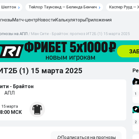
н Шелтон
Тейлор Таунсенд — Белинда Бенчич
Каспер Рууд — 
гнозы
Матч-центр
Новости
Калькуляторы
Приложения
огнозы на АПЛ
/
Ман Сити - Брайтон: прогноз ИТ2Б (1) 15 марта 2025
ИТ2Б (1) 15 марта 2025
Ре
ити - Брайтон
АПЛ
1
15 марта
8:00 МСК
2
Подписаться на прогнозы