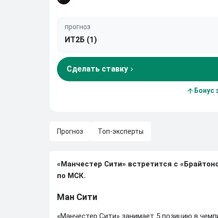
прогноз
ИТ2Б (1)
Сделать ставку
Бонус 
Прогноз
Топ-эксперты
«Манчестер Сити» встретится с «Брайтоно
по МСК.
Ман Сити
«Манчестер Сити» занимает 5 позицию в чемпио