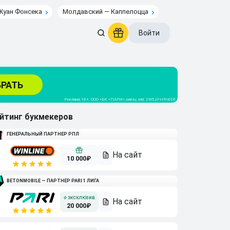
Жуан Фонсека
Молдавский — Каппелоцца
Войти
йтинг букмекеров
ГЕНЕРАЛЬНЫЙ ПАРТНЕР РПЛ
10 000₽
BETONMOBILE — ПАРТНЕР PARI 1 ЛИГА
20 000₽