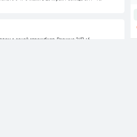
ядом с зоной еврокубков. Разница З/П +6.