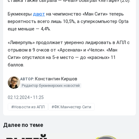
ставка также сыграла — «Реал» обыграл «Хетафе» (2:0).
Букмекеры
дают
на чемпионство «Ман Сити» теперь
вероятность всего лишь 10,5%, а суперкомпьютер Opta
еще меньше — 4,4%.
«Ливерпуль» продолжает уверенно лидировать в АПЛ с
отрывом в 9 очков от «Арсенала» и «Челси». «Ман
Сити» опустился на 5-е место — до «красных» 11
баллов.
Константин Киршов
АВТОР:
Редактор букмекерских новостей
02.12.2024 • 11:25
Новости из АПЛ
ФК Манчестер Сити
Далее по теме