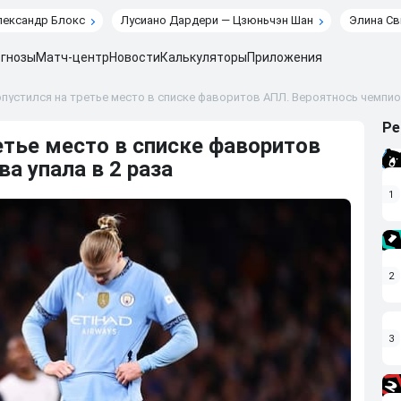
лександр Блокс
Лусиано Дардери — Цзюньчэн Шан
Элина Св
гнозы
Матч-центр
Новости
Калькуляторы
Приложения
опустился на третье место в списке фаворитов АПЛ. Вероятнось чемпио
Ре
етье место в списке фаворитов
а упала в 2 раза
1
2
3