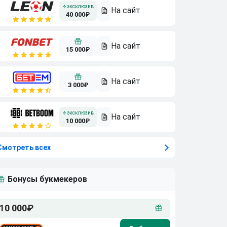
40 000₽
15 000₽
3 000₽
10 000₽
Смотреть всех
Бонусы букмекеров
10 000₽