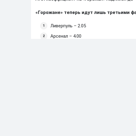
«Горожане» теперь идут лишь третьими фа
Ливерпуль – 2.05
Арсенал – 4.00
Манчестер Сити – 4.50
Челси – 14.00
Тоттенхэм – 50.00.
Турнирная таблица прямо сейчас:
Ливерпуль — 28 очков (матч в запасе)
Манчестер Сити — 23 очка
Челси — 22 очка
Арсенал — 22 очка
Брайтон — 22 очка