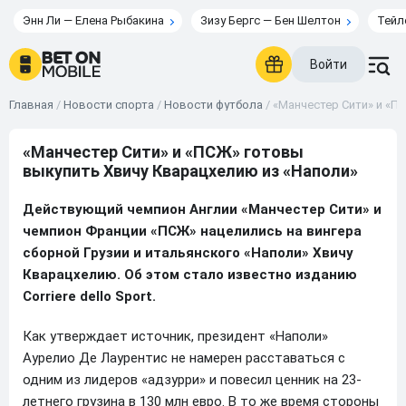
Энн Ли — Елена Рыбакина
Зизу Бергс — Бен Шелтон
Тейл
Войти
Главная
/
Новости спорта
/
Новости футбола
/
«Манчестер Сити» и «П
«Манчестер Сити» и «ПСЖ» готовы
выкупить Хвичу Кварацхелию из «Наполи»
Действующий чемпион Англии «Манчестер Сити» и
чемпион Франции «ПСЖ» нацелились на вингера
сборной Грузии и итальянского «Наполи» Хвичу
Кварацхелию. Об этом стало известно изданию
Corriere dello Sport.
Как утверждает источник, президент «Наполи»
Аурелио Де Лаурентис не намерен расставаться с
одним из лидеров «адзурри» и повесил ценник на 23-
летнего грузина в 130 млн евро. В то же время стороны