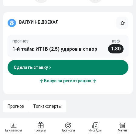
ВАЛУЙ НЕ ДОЕХАЛ
прогноз
кэф
1.80
1-й тайм: ИТ1Б (2.5) ударов в створ
Сделать ставку
Бонус за регистрацию
Прогноз
Топ-эксперты
13 апреля в 14:30 по московскому времени на стадионе
«Этихад» в Манчестере состоится матч 33-го тура