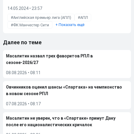
14.05.2024 • 23:57
Английская премьер лига (АПЛ)
АПЛ
+
Показать ещё
ФК Манчестер Сити
Далее по теме
Масалитин назвал трех фаворитов РПЛ в
сезоне-2026/27
08.08.2026
•
08:11
Овчинников оценил шансы «Спартака» на чемпионство
в новом сезоне РПЛ
07.08.2026
•
08:17
Масалитин не уверен, что в «Спартаке» примут Даку
после его националистических кричалок