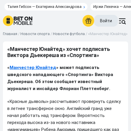
Талия Гибсон — Екатерина Александрова
Иржи Лехечка — Але
Войти
Главная
/
Новости спорта
/
Новости футбола
/
«Манчестер Юнайтед» х
«Манчестер Юнайтед» хочет подписать
Виктора Дьекереша из «Спортинга»
«
Манчестер Юнайтед
» может подписать
шведского нападающего «Спортинга» Виктора
Дьекереша. Об этом сообщает известный
журналист и инсайдер Флориан Плеттенберг.
«Красные дьяволы» рассчитывают провернуть сделку
в летнее трансферное окно. Английский гранд уже
начал работать над трансфером. Вероятность
перехода высока из-за нового наставника
«манкунианцев» Рубена Аморима, пришедшего как раз