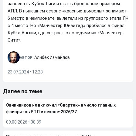
завоевать Кубок Лиги и стать бронзовым призером
АПЛ. В нынешнем сезоне «красные дьяволы» занимают
6 место в чемпионате, вылетели из группового этапа ЛЧ
с 4 место. Но «Манчестер Юнайтед» пробился в финал
Кубка Англии, где сыграет с соседями из «Манчестер
Сити».
Алибек Измайлов
АВТОР:
23.07.2024 • 12:28
Далее по теме
Овчинников не включил «Спартак» в число главных
фаворитов РПЛ в сезоне-2026/27
09.08.2026
•
08:39