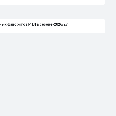
вных фаворитов РПЛ в сезоне-2026/27
е-2026/27
ионство в новом сезоне РПЛ
 Даку после его националистических кричалок