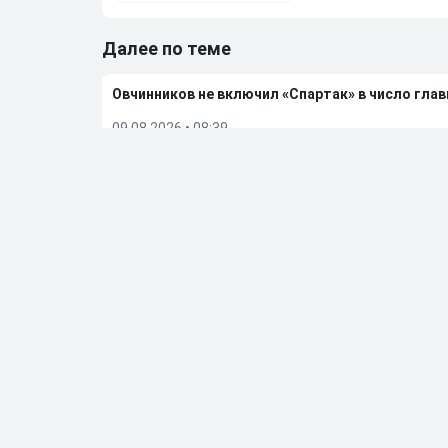
Далее по теме
Овчинников не включил «Спартак» в число гла
09.08.2026
•
08:39
Масалитин назвал трех фаворитов РПЛ в сезон
08.08.2026
•
08:11
Овчинников оценил шансы «Спартака» на чемп
07.08.2026
•
08:17
Масалитин не уверен, что в «Спартаке» примут
06.08.2026
•
08:26
Больше новостей