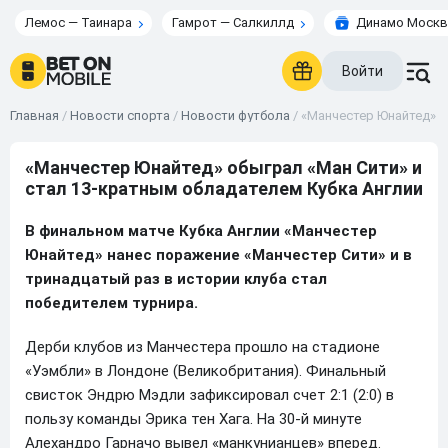
Лемос — Таинара
Гамрот — Салкиллд
Динамо Москв
Войти
Главная
/
Новости спорта
/
Новости футбола
/
«Манчестер Юнайтед» о
«Манчестер Юнайтед» обыграл «Ман Сити» и
стал 13-кратным обладателем Кубка Англии
В финальном матче Кубка Англии «Манчестер
Юнайтед» нанес поражение «Манчестер Сити» и в
тринадцатый раз в истории клуба стал
победителем турнира.
Дерби клубов из Манчестера прошло на стадионе
«Уэмбли» в Лондоне (Великобритания). Финальный
свисток Эндрю Мэдли зафиксировал счет 2:1 (2:0) в
пользу команды Эрика тен Хага. На 30-й минуте
Алехандро Гарначо вывел «манкунианцев» вперед.