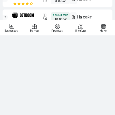
3 000₽
19
7
64
10 000₽
Смотреть всех