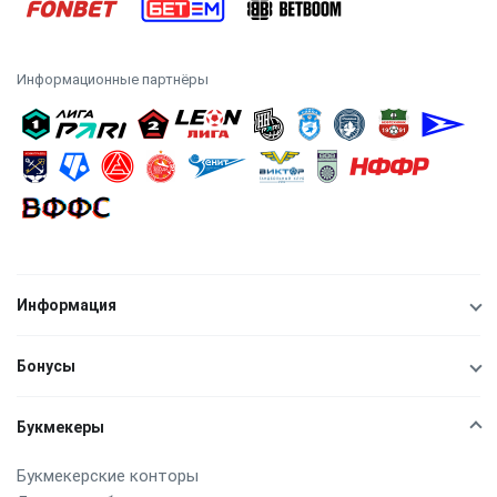
Информационные партнёры
Информация
Бонусы
Букмекеры
Букмекерские конторы