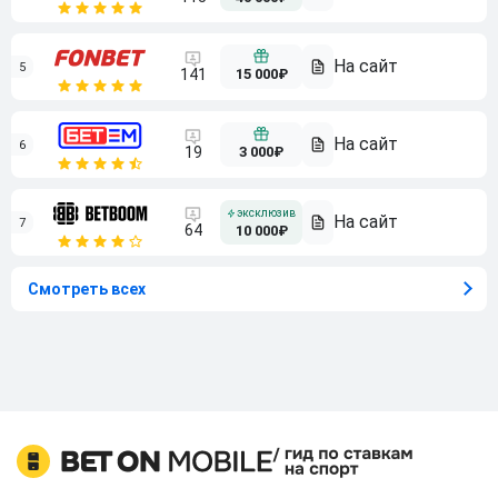
5
15 000₽
141
6
3 000₽
19
7
64
10 000₽
Смотреть всех