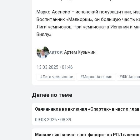
Марко Асенсио – испанский полузащитник, из
Воспитанник «Мальорки», он большую часть к
Лиги чемпионов, три чемпионата Испании и мн
Виллу».
Артем Кузьмин
АВТОР:
13.03.2025 • 01:46
Лига чемпионов
Марко Асенсио
ФК Астон
Далее по теме
Овчинников не включил «Спартак» в число гла
09.08.2026
•
08:39
Масалитин назвал трех фаворитов РПЛ в сезон