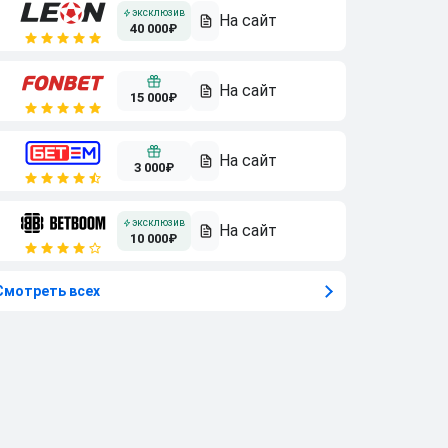
40 000₽
15 000₽
3 000₽
10 000₽
Смотреть всех