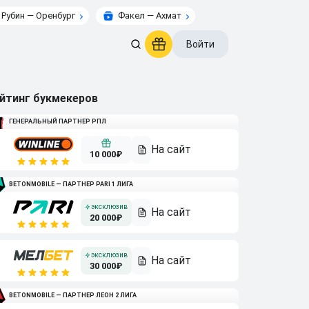
Рубин — Оренбург
Факел — Ахмат
Войти
йтинг букмекеров
ГЕНЕРАЛЬНЫЙ ПАРТНЕР РПЛ
10 000₽
BETONMOBILE — ПАРТНЕР PARI 1 ЛИГА
20 000₽
30 000₽
BETONMOBILE — ПАРТНЕР ЛЕОН 2 ЛИГА