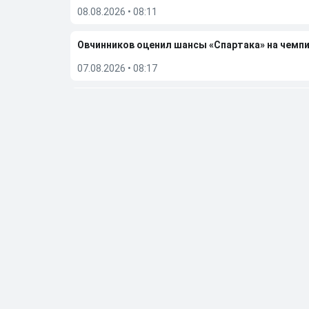
08.08.2026
•
08:11
Овчинников оценил шансы «Спартака» на чемп
07.08.2026
•
08:17
Масалитин не уверен, что в «Спартаке» примут
06.08.2026
•
08:26
Больше новостей
Выбор редакции