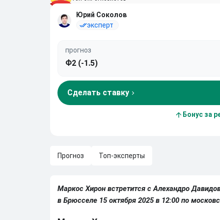
Юрий Соколов
эксперт
прогноз
Ф2 (-1.5)
Сделать ставку
Бонус за р
Прогноз
Топ-эксперты
Маркос Хирон встретится с Алехандро Давидов
в Брюсселе 15 октября 2025 в 12:00 по москов