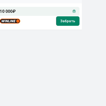
10 000₽
20 000₽
40 000₽
15 000₽