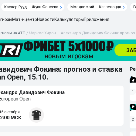
Каспер Рууд — Жуан Фонсека
Молдавский — Каппелоцца
Г
гнозы
Матч-центр
Новости
Калькуляторы
Приложения
гнозы на АТП
/
Маркос Хирон — Алехандро Давидович Фокина: прогноз и с
видович Фокина: прогноз и ставка
Ре
n Open, 15.10.
ехандро Давидович Фокина
1
European Open
15 октября
2:00 МСК
2