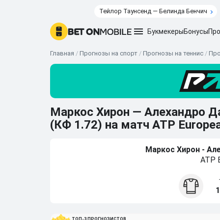
Тейлор Таунсенд — Белинда Бенчич
Букмекеры
Бонусы
Про
Главная
/
Прогнозы на спорт
/
Прогнозы на теннис
/
Про
Маркос Хирон — Алехандро Да
(КФ 1.72) на матч ATP Europea
Маркос Хирон - Ал
ATP 
1
ТОП-3 ПРОГНОЗИСТОВ