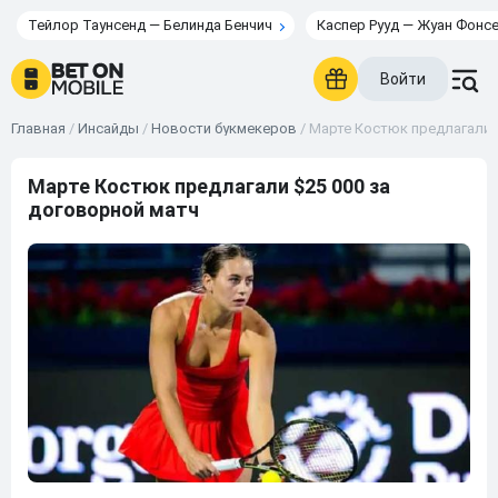
Тейлор Таунсенд — Белинда Бенчич
Каспер Рууд — Жуан Фонс
Войти
Главная
/
Инсайды
/
Новости букмекеров
/
Марте Костюк предлагали 
Марте Костюк предлагали $25 000 за
договорной матч