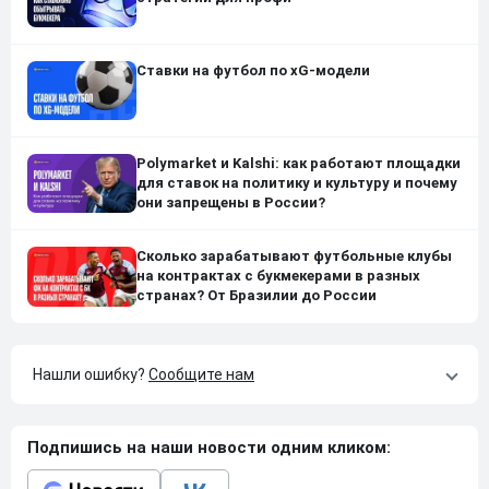
Ставки на футбол по xG-модели
Polymarket и Kalshi: как работают площадки
для ставок на политику и культуру и почему
они запрещены в России?
Сколько зарабатывают футбольные клубы
на контрактах с букмекерами в разных
странах? От Бразилии до России
Нашли ошибку?
Сообщите нам
Подпишись на наши новости одним кликом: