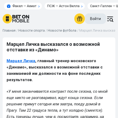
Факел — Ахмат
ПСЖ — Астон Вилла
Санкт-Галлен — 
Войти
Главная
/
Новости спорта
/
Новости футбола
/
Марцел Личка высказал
Марцел Личка высказался о возможной
отставке из «Динамо»
Марцел Личка
, главный тренер московского
«Динамо», высказался о возможной отставки с
занимаемой им должности на фоне последних
результатов.
«У меня заканчивается контракт после сезона, со мной
еще никто не разговаривал, ждут конца сезона. Если
решение примут сегодня или завтра, поеду домой в
Прагу. Там 22 градуса тепла, а тут холодно (смеется).
Есть тренеры лучше, чем я, посмотрите, например, на