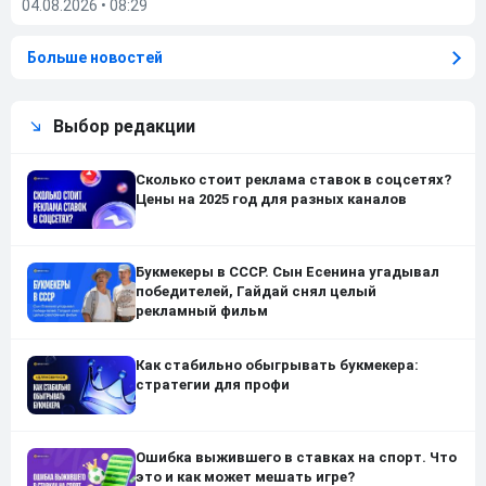
04.08.2026
•
08:29
Больше новостей
Выбор редакции
Сколько стоит реклама ставок в соцсетях?
Цены на 2025 год для разных каналов
Букмекеры в СССР. Сын Есенина угадывал
победителей, Гайдай снял целый
рекламный фильм
Как стабильно обыгрывать букмекера:
стратегии для профи
Ошибка выжившего в ставках на спорт. Что
это и как может мешать игре?