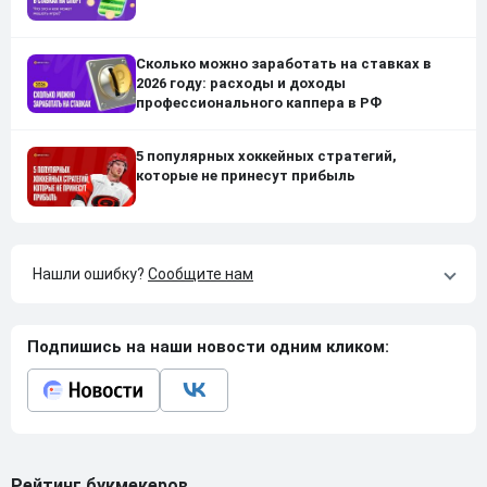
Сколько можно заработать на ставках в
2026 году: расходы и доходы
профессионального каппера в РФ
5 популярных хоккейных стратегий,
которые не принесут прибыль
Нашли ошибку?
Сообщите нам
Подпишись на наши новости одним кликом:
Рейтинг букмекеров