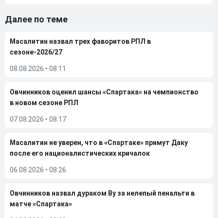
Далее по теме
Масалитин назвал трех фаворитов РПЛ в
сезоне-2026/27
08.08.2026
•
08:11
Овчинников оценил шансы «Спартака» на чемпионство
в новом сезоне РПЛ
07.08.2026
•
08:17
Масалитин не уверен, что в «Спартаке» примут Даку
после его националистических кричалок
06.08.2026
•
08:26
Овчинников назвал дураком Ву за нелепый пенальти в
матче «Спартака»