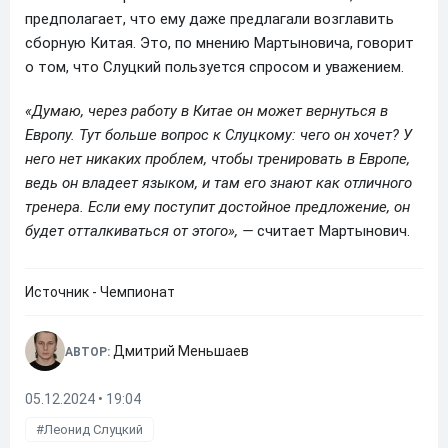
предполагает, что ему даже предлагали возглавить
сборную Китая. Это, по мнению Мартыновича, говорит
о том, что Слуцкий пользуется спросом и уважением.
«Думаю, через работу в Китае он может вернуться в
Европу. Тут больше вопрос к Слуцкому: чего он хочет? У
него нет никаких проблем, чтобы тренировать в Европе,
ведь он владеет языком, и там его знают как отличного
тренера. Если ему поступит достойное предложение, он
будет отталкиваться от этого», —
считает Мартынович.
Источник - Чемпионат
Дмитрий Меньшаев
АВТОР:
05.12.2024 • 19:04
Леонид Слуцкий