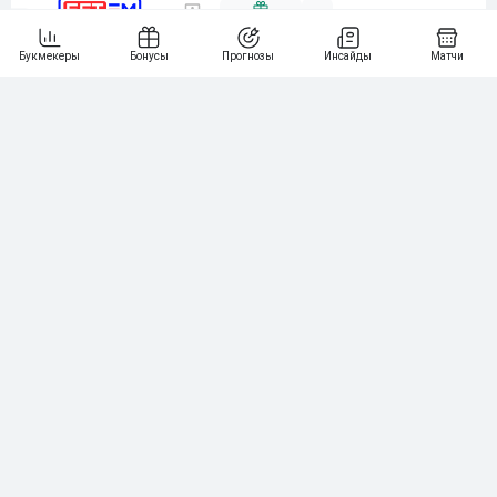
6
3 000₽
19
7
64
10 000₽
Смотреть всех