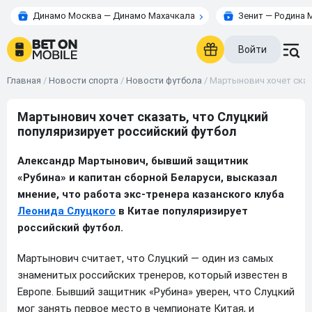
Динамо Москва — Динамо Махачкала
Зенит — Родина 
Войти
Главная
/
Новости спорта
/
Новости футбола
/
Мартынович хочет сказ
Мартынович хочет сказать, что Слуцкий
популяризирует российский футбол
Александр Мартынович, бывший защитник
«Рубина» и капитан сборной Беларуси, высказал
мнение, что работа экс-тренера казанского клуба
Леонида Слуцкого
в Китае популяризирует
российский футбол.
Мартынович считает, что Слуцкий — один из самых
знаменитых российских тренеров, который известен в
Европе. Бывший защитник «Рубина» уверен, что Слуцкий
мог занять первое место в чемпионате Китая, и