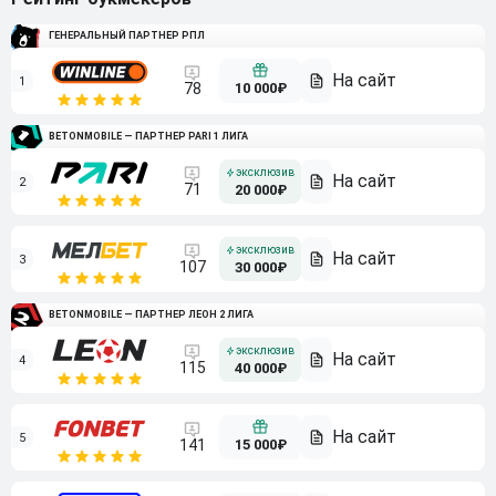
ГЕНЕРАЛЬНЫЙ ПАРТНЕР РПЛ
1
10 000₽
78
BETONMOBILE — ПАРТНЕР PARI 1 ЛИГА
2
71
20 000₽
3
107
30 000₽
BETONMOBILE — ПАРТНЕР ЛЕОН 2 ЛИГА
4
115
40 000₽
5
15 000₽
141