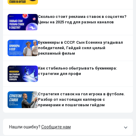
Сколько стоит реклама ставок в соцсетях?
Цены на 2025 год для разных каналов
Букмекеры в СССР. Сын Есенина угадывал
победителей, Гайдай снял целый
рекламный фильм
Как стабильно обыгрывать букмекера:
стратегии для профи
Стратегия ставок на гол игрока в футболе.
Разбор от настоящих капперов с
примерами и пошаговым гайдом
Нашли ошибку?
Сообщите нам