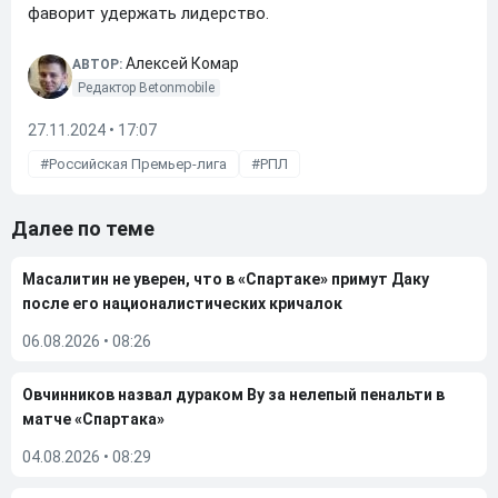
фаворит удержать лидерство.
Алексей Комар
АВТОР:
Редактор Betonmobile
27.11.2024 • 17:07
Российская Премьер-лига
РПЛ
Далее по теме
Масалитин не уверен, что в «Спартаке» примут Даку
после его националистических кричалок
06.08.2026
•
08:26
Овчинников назвал дураком Ву за нелепый пенальти в
матче «Спартака»
04.08.2026
•
08:29