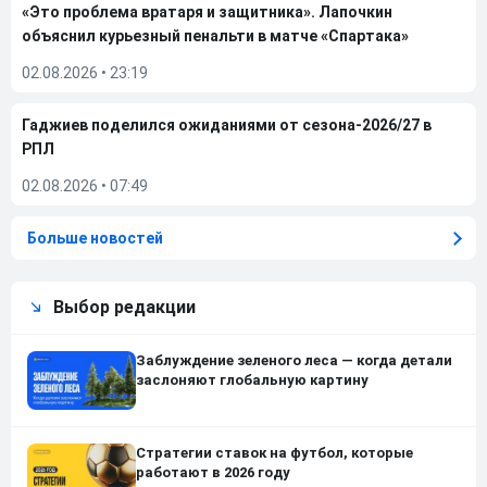
«Это проблема вратаря и защитника». Лапочкин
объяснил курьезный пенальти в матче «Спартака»
02.08.2026
•
23:19
Гаджиев поделился ожиданиями от сезона-2026/27 в
РПЛ
02.08.2026
•
07:49
Больше новостей
Выбор редакции
Заблуждение зеленого леса — когда детали
заслоняют глобальную картину
Стратегии ставок на футбол, которые
работают в 2026 году