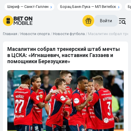
Шериф — Санкт-Галлен
Борац Баня-Лука — МЛ Витебск
Б
Войти
Главная
/
Новости спорта
/
Новости футбола
/
Масалитин собрал трен
Масалитин собрал тренерский штаб мечты
в ЦСКА: «Игнашевич, наставник Газзаев и
помощники Березуцкие»