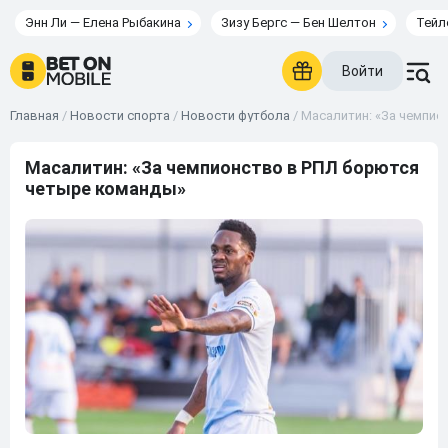
Энн Ли — Елена Рыбакина
Зизу Бергс — Бен Шелтон
Тейл
Войти
Главная
/
Новости спорта
/
Новости футбола
/
Масалитин: «За чемпио
Масалитин: «За чемпионство в РПЛ борются
четыре команды»