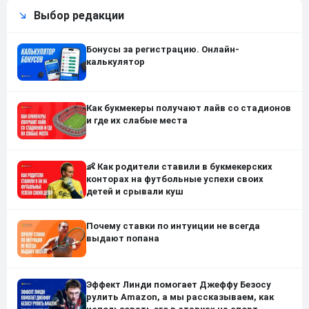
Выбор редакции
Бонусы за регистрацию. Онлайн-
калькулятор
Как букмекеры получают лайв со стадионов
и где их слабые места
👶 Как родители ставили в букмекерских
конторах на футбольные успехи своих
детей и срывали куш
Почему ставки по интуиции не всегда
выдают попана
Эффект Линди помогает Джеффу Безосу
рулить Amazon, а мы рассказываем, как