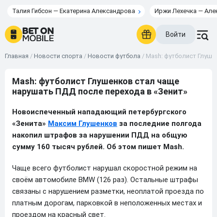
Талия Гибсон — Екатерина Александрова
Иржи Лехечка — Але
Войти
Главная
/
Новости спорта
/
Новости футбола
/
Mash: футболист Глуше
Mash: футболист Глушенков стал чаще
нарушать ПДД после перехода в «Зенит»
Новоиспеченный нападающий петербургского
«Зенита»
Максим Глушенков
за последние полгода
накопил штрафов за нарушении ПДД на общую
сумму 160 тысяч рублей. Об этом пишет Mash.
Чаще всего футболист нарушал скоростной режим на
своём автомобиле BMW (126 раз). Остальные штрафы
связаны с нарушением разметки, неоплатой проезда по
платным дорогам, парковкой в неположенных местах и
проездом на красный свет.