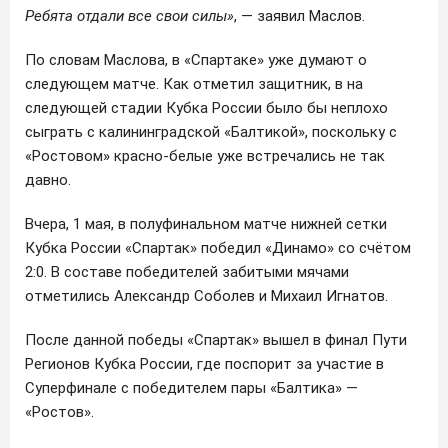
Ребята отдали все свои силы»
, — заявил Маслов.
По словам Маслова, в «Спартаке» уже думают о
следующем матче. Как отметил защитник, в на
следующей стадии Кубка России было бы неплохо
сыграть с калининградской «Балтикой», поскольку с
«Ростовом» красно-белые уже встречались не так
давно.
Вчера, 1 мая, в полуфинальном матче нижней сетки
Кубка России «Спартак» победил «Динамо» со счётом
2:0. В составе победителей забитыми мячами
отметились Александр Соболев и Михаил Игнатов.
После данной победы «Спартак» вышел в финал Пути
Регионов Кубка России, где поспорит за участие в
Суперфинале с победителем пары «Балтика» —
«Ростов».