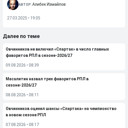
Алибек Измайлов
АВТОР:
27.03.2025 • 19:05
Далее по теме
Овчинников не включил «Спартак» в число главных
фаворитов РПЛ в сезоне-2026/27
09.08.2026
•
08:39
Масалитин назвал трех фаворитов РПЛ в
сезоне-2026/27
08.08.2026
•
08:11
Овчинников оценил шансы «Спартака» на чемпионство
в новом сезоне РПЛ
07.08.2026
•
08:17