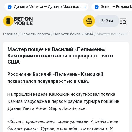
Динамо Москва — Динамо Махачкала
Зенит — Родина 
Войти
Главная
/
Новости спорта
/
Новости бокса и ММА
/
Мастер пощечин Ва
Мастер пощечин Василий «Пельмень»
Камоцкий похвастался популярностью в
США
Россиянин Василий «Пельмень» Камоцкий
похвастался популярностью в США.
На прошлой неделе Камоцкий нокаутировал поляка
Камила Марусаржа в первом раунде турнира пощечин
Дэаны Уайта Power Slap в Лас-Вегасе.
«Когда я прилетел, меня сразу узнавали. А сейчас еще
больше узнают. Идешь, а они тебе что-то говорят. Я